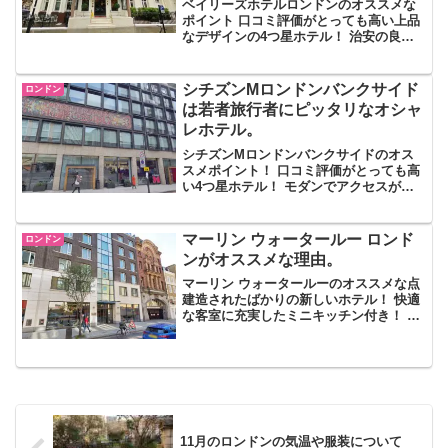
ベイリーズホテルロンドンのオススメな
ポイント 口コミ評価がとっても高い上品
なデザインの4つ星ホテル！ 治安の良い
サウスケンジントン地区で地下鉄駅、バ
ス停が近い！ V＆Aミュージアムやハロッ
ズなどロンドン観光地も近い！ネギこん
シチズンMロンドンバンクサイド
ロンドン
にちは！V＆Aミ...
は若者旅行者にピッタリなオシャ
レホテル。
シチズンMロンドンバンクサイドのオス
スメポイント！ 口コミ評価がとっても高
い4つ星ホテル！ モダンでアクセスが良
くて良心的な価格！ ボローマーケットが
近いので食べるのが好きな人には打って
つけ！ネギこんばんは！バラマーケット
マーリン ウォータールー ロンド
ロンドン
が英語ではボロマー...
ンがオススメな理由。
マーリン ウォータールーのオススメな点
建造されたばかりの新しいホテル！ 快適
な客室に充実したミニキッチン付き！ 地
下鉄駅やバス停、スーパーにレストラン
も近い好立地！ネギこんにちは！テムズ
川を初めてみたときの色にビックリした
ネギです！ロンド...
11月のロンドンの気温や服装について