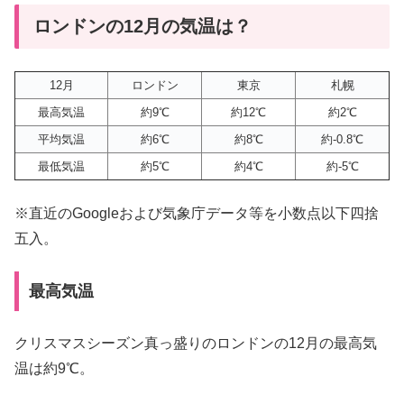
ロンドンの12月の気温は？
12月
ロンドン
東京
札幌
最高気温
約9℃
約12℃
約2℃
平均気温
約6℃
約8℃
約-0.8℃
最低気温
約5℃
約4℃
約-5℃
※直近のGoogleおよび気象庁データ等を小数点以下四捨
五入。
最高気温
クリスマスシーズン真っ盛りのロンドンの12月の最高気
温は約9℃。