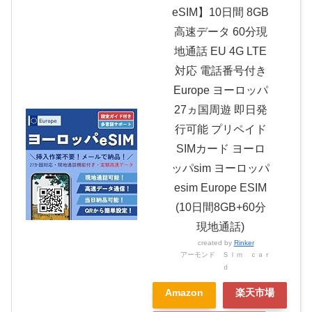
eSIM】10日間 8GB
高速データ 60分現
地通話 EU 4G LTE
対応 電話番号付き
Europe ヨーロッパ
27ヵ国周遊 即日発
行可能 プリペイド
SIMカード ヨーロ
ッパsim ヨーロッパ
esim Europe ESIM
(10日間8GB+60分
現地通話)
created by
Rinker
アーモンド ＳＩｍ ｃａｒ
ｄ
Amazon
楽天市場