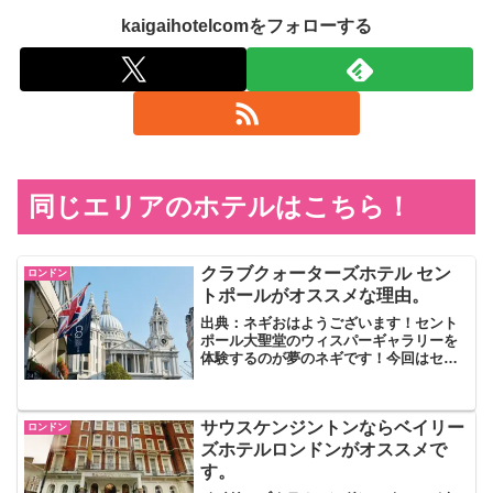
kaigaihotelcomをフォローする
同じエリアのホテルはこちら！
クラブクォーターズホテル セン
ロンドン
トポールがオススメな理由。
出典：ネギおはようございます！セント
ポール大聖堂のウィスパーギャラリーを
体験するのが夢のネギです！今回はセン
トポール大聖堂のすぐ近くにある4つ星ホ
テル、Club Quarters Hotel, St.
Paul's（クラブクォーターズホテル...
サウスケンジントンならベイリー
ロンドン
ズホテルロンドンがオススメで
す。